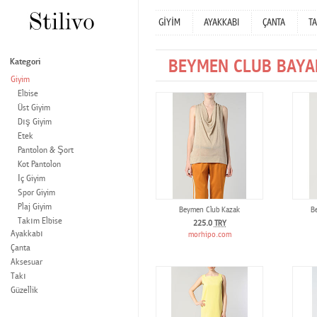
GİYİM
AYAKKABI
ÇANTA
TA
BEYMEN CLUB BAYA
Kategori
Giyim
Elbise
Üst Giyim
Dış Giyim
Etek
Pantolon & Şort
Kot Pantolon
İç Giyim
Spor Giyim
Plaj Giyim
Beymen Club Kazak
B
Takım Elbise
225.0
TRY
Ayakkabı
morhipo.com
Çanta
Aksesuar
Takı
Güzellik