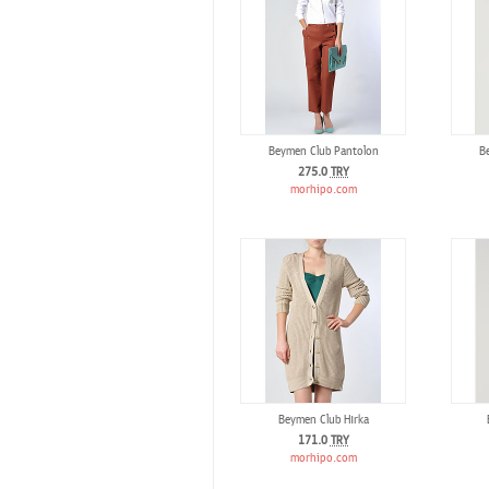
Beymen Club Pantolon
B
275.0
TRY
morhipo.com
Beymen Club Hırka
171.0
TRY
morhipo.com