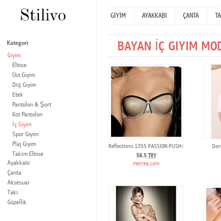
GİYİM
AYAKKABI
ÇANTA
TA
BAYAN İÇ GIYIM MO
Kategori
Giyim
Elbise
Üst Giyim
Dış Giyim
Etek
Pantolon & Şort
Kot Pantolon
İç Giyim
Spor Giyim
Plaj Giyim
Reflections 1355 PASSION PUSH-UP STRAPLESS 
Dor
Takım Elbise
58.5
TRY
Ayakkabı
mecrea.com
Çanta
Aksesuar
Takı
Güzellik