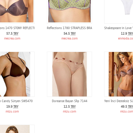
tions 1470 STONY REFLECTIONS PUSH-UP BRA
Reflections 1780 STRAPLESS BRA
Shakespeare in Love Y
57.5
TRY
54.5
TRY
12.9
TRY
mecrea.com
mecrea.com
enmoda.c
 Candy Sütyen SW5470
Doreanse Bayan Slip 7144
Yeni İnci Desteksiz 
19.9
TRY
12.5
TRY
49.5
TRY
mizu.com
mizu.com
mizu.co