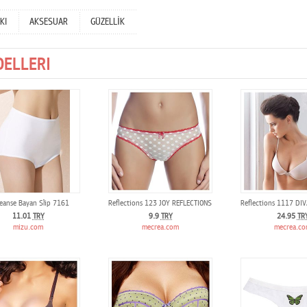
KI
AKSESUAR
GÜZELLİK
DELLERI
BRA
eanse Bayan Slip 7161
Reflections 123 JOY REFLECTIONS STRING
Reflections 1117 DI
11.01
TRY
9.9
TRY
24.95
TR
mizu.com
mecrea.com
mecrea.c