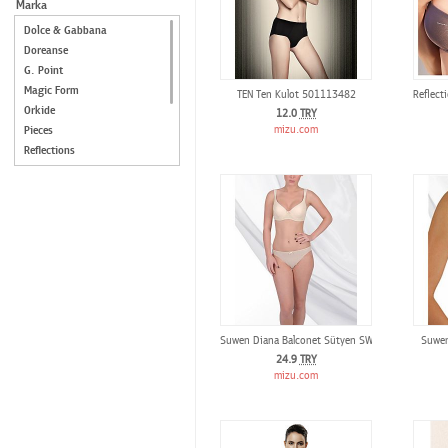
Marka
Dolce & Gabbana
Doreanse
G. Point
Magic Form
TEN Ten Kulot 501113482
Reflec
Orkide
12.0
TRY
Pieces
mizu.com
Reflections
Shakespeare in Love
Suwen
Ten
Triumph
Yeni İnci
Suwen Diana Balconet Sütyen SW5620
Suwen
24.9
TRY
mizu.com