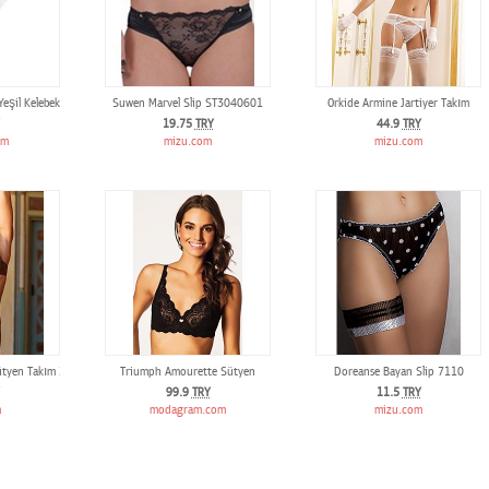
eşil Kelebekli Beyaz G-String
Suwen Marvel Slip ST3040601
Orkide Armine Jartiyer Takım
19.75
TRY
44.9
TRY
om
mizu.com
mizu.com
Sütyen Takım 3500
Triumph Amourette Sütyen
Doreanse Bayan Slip 7110
99.9
TRY
11.5
TRY
m
modagram.com
mizu.com