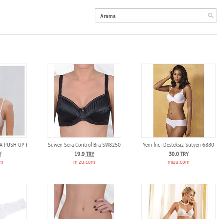
VA PUSH-UP BRA
Suwen Sera Control Bra SW8250
Yeni İnci Desteksiz Sütyen 6880
Y
19.9
TRY
30.0
TRY
om
mizu.com
mizu.com