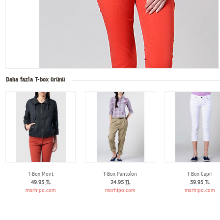
Daha fazla T-box ürünü
T-Box Mont
T-Box Pantolon
T-Box Capri
49.95
TL
24.95
TL
39.95
TL
morhipo.com
morhipo.com
morhipo.com