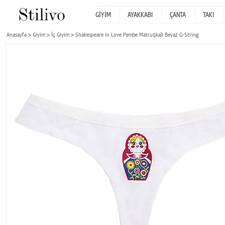
GİYİM
AYAKKABI
ÇANTA
TAKI
Anasayfa
Giyim
İç Giyim
Shakespeare in Love Pembe Matruşkalı Beyaz G-String