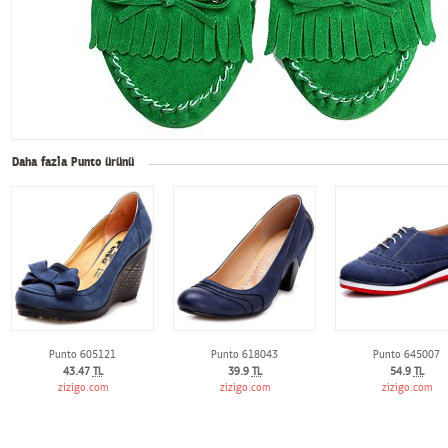
Daha fazla Punto ürünü
Punto 605121
Punto 618043
Punto 645007
43.47
TL
39.9
TL
54.9
TL
zizigo.com
zizigo.com
zizigo.com