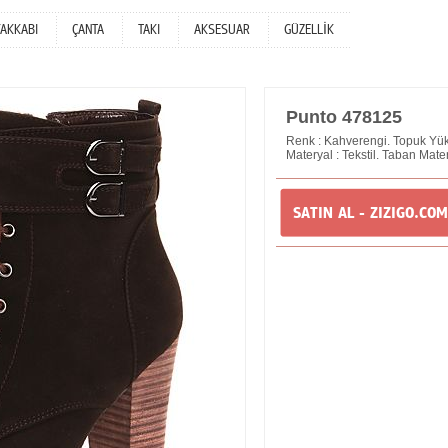
YAKKABI
ÇANTA
TAKI
AKSESUAR
GÜZELLİK
Punto 478125
Renk : Kahverengi. Topuk Yükse
Materyal : Tekstil. Taban Mater
SATIN AL - ZIZIGO.COM