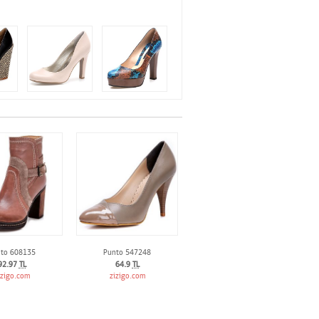
to 608135
Punto 547248
92.97
TL
64.9
TL
izigo.com
zizigo.com