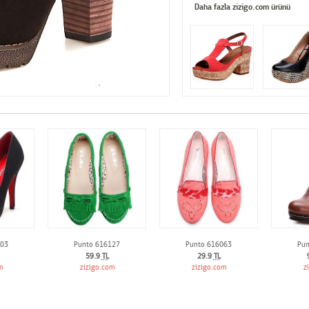
Daha fazla zizigo.com ürünü
003
Punto 616127
Punto 616063
Pun
59.9
TL
29.9
TL
m
zizigo.com
zizigo.com
z