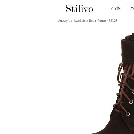
GİYİM
A
Anasayfa
Ayakkabı
Bot
Punto 478125