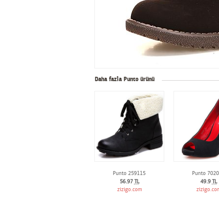
Daha fazla Punto ürünü
Punto 259115
Punto 702
56.97
TL
49.9
TL
zizigo.com
zizigo.co