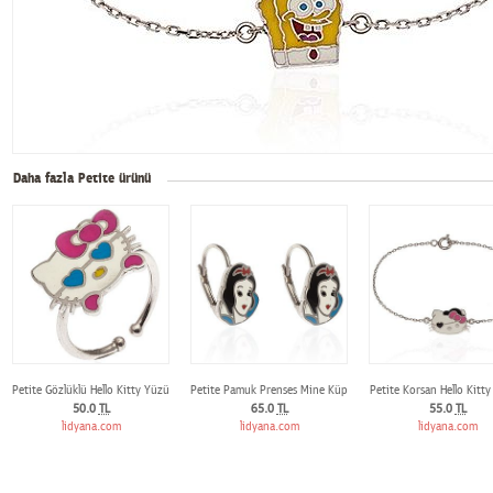
Daha fazla Petite ürünü
Petite Gözlüklü Hello Kitty Yüzük
Petite Pamuk Prenses Mine Küpe
Petite Korsan Hello Kitty 
50.0
TL
65.0
TL
55.0
TL
lidyana.com
lidyana.com
lidyana.com