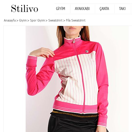
GİYİM
AYAKKABI
ÇANTA
TAKI
Anasayfa
Giyim
Spor Giyim
Sweatshirt
Fila Sweatshirt