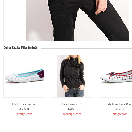
Daha fazla Fila ürünü
Fila Luna Punched
Fila Sweatshirt
Fila Luna Lace Prin
45.6
TL
169.9
TL
37.6
TL
zizigo.com
morhipo.com
zizigo.com