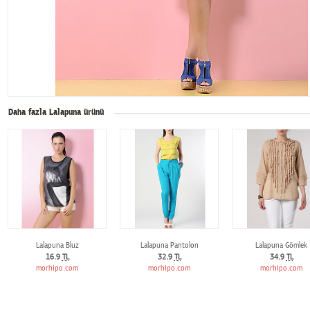
Daha fazla Lalapuna ürünü
Lalapuna Bluz
Lalapuna Pantolon
Lalapuna Gömlek
16.9
TL
32.9
TL
34.9
TL
morhipo.com
morhipo.com
morhipo.com