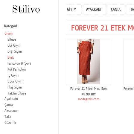
GİYİM
AYAKKABI
ÇANTA
TA
FOREVER 21 ETEK M
Kategori
Giyim
Elbise
Üst Giyim
Dış Giyim
Etek
Pantolon & Şort
Kot Pantolon
İç Giyim
Spor Giyim
Plaj Giyim
Forever 21 Pliseli Maxi Etek
Forever 
Takım Elbise
49.99
TRY
Ayakkabı
modagram.com
Çanta
Aksesuar
Takı
Güzellik