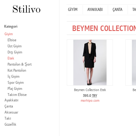
GİYİM
AYAKKABI
ÇANTA
TA
BEYMEN COLLECTION
Kategori
Giyim
Elbise
Üst Giyim
Dış Giyim
Etek
Pantolon & Şort
Kot Pantolon
İç Giyim
Spor Giyim
Plaj Giyim
Beymen Collection Etek
Be
Takım Elbise
395.0
TRY
Ayakkabı
morhipo.com
Çanta
Aksesuar
Takı
Güzellik