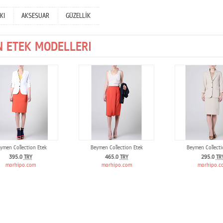
KI
AKSESUAR
GÜZELLİK
 ETEK MODELLERI
ymen Collection Etek
Beymen Collection Etek
Beymen Collecti
395.0
TRY
465.0
TRY
295.0
TR
morhipo.com
morhipo.com
morhipo.c