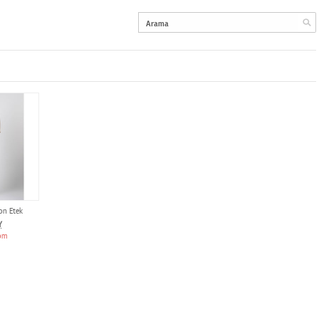
on Etek
Y
om