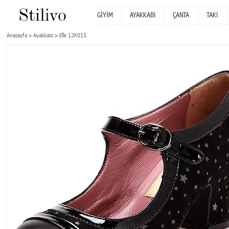
GİYİM
AYAKKABI
ÇANTA
TAKI
Anasayfa
Ayakkabı
Elle 12K015