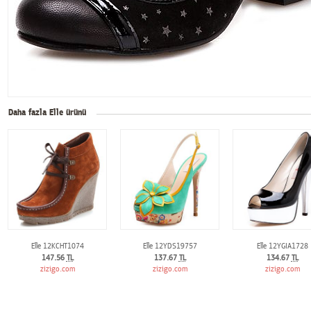
Daha fazla Elle ürünü
Elle 12KCHT1074
Elle 12YDS19757
Elle 12YGIA1728
147.56
TL
137.67
TL
134.67
TL
zizigo.com
zizigo.com
zizigo.com