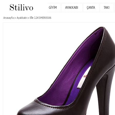
GİYİM
AYAKKABI
ÇANTA
TAKI
Anasayfa
Ayakkabı
Elle 12KSMEROS06