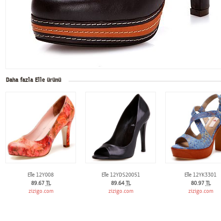
Daha fazla Elle ürünü
Elle 12Y008
Elle 12YDS20051
Elle 12YK3301
89.67
TL
89.64
TL
80.97
TL
zizigo.com
zizigo.com
zizigo.com