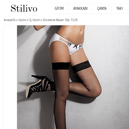
GİYİM
AYAKKABI
ÇANTA
TAKI
Anasayfa
Giyim
İç Giyim
Doreanse Bayan Slip 7129