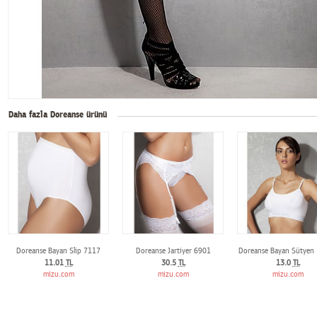
Daha fazla Doreanse ürünü
Doreanse Bayan Slip 7117
Doreanse Jartiyer 6901
Doreanse Bayan Sütyen
11.01
TL
30.5
TL
13.0
TL
mizu.com
mizu.com
mizu.com