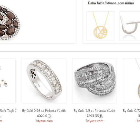
Daha fazla lidyana.com ürünü
Safir Taşlı Oval Set
By Gold 0,96 ct Pırlanta Yüzük
By Gold 1,9 ct Pırlanta Yüzük
By Gold 0,72
L
4020.0
TL
7893.33
TL
3
om
lidyana.com
lidyana.com
li