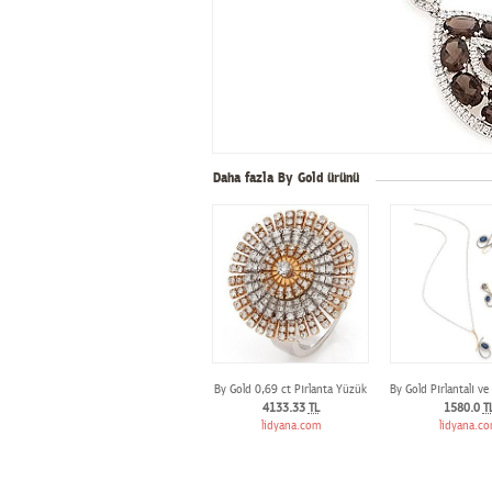
Daha fazla By Gold ürünü
By Gold 0,69 ct Pırlanta Yüzük
By Gold Pırlantalı ve 
4133.33
TL
1580.0
T
lidyana.com
lidyana.c