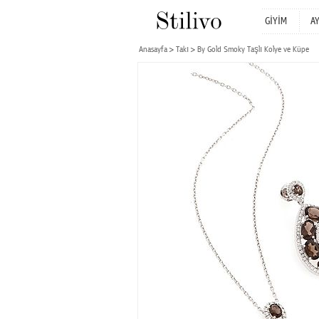
GİYİM
A
Anasayfa
Takı
By Gold Smoky Taşlı Kolye ve Küpe