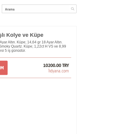
lı Kolye ve Küpe
yar Altın. Küpe; 14,64 gr 18 Ayar Altın.
 Smoky Quartz. Küpe; 1,22ct H VS ve 8,99
si 5 iş günüdür.
10200.00 TRY
OM
lidyana.com