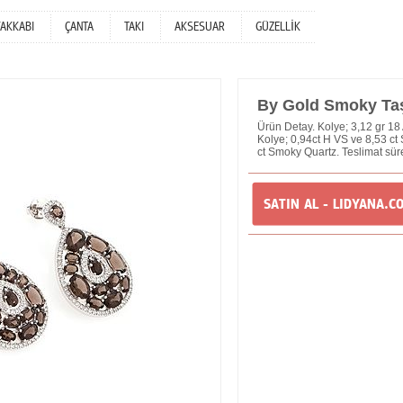
YAKKABI
ÇANTA
TAKI
AKSESUAR
GÜZELLİK
By Gold Smoky Taş
Ürün Detay. Kolye; 3,12 gr 18 A
Kolye; 0,94ct H VS ve 8,53 ct
ct Smoky Quartz. Teslimat süre
SATIN AL - LIDYANA.C