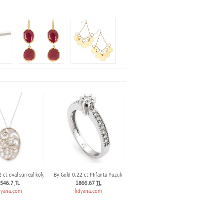
 ct oval sürreal kolye
By Gold 0,22 ct Pırlanta Yüzük
546.7
TL
1866.67
TL
dyana.com
lidyana.com