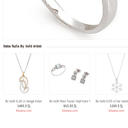
Daha fazla By Gold ürünü
By Gold 0,26 ct denge kolye
By Gold Mavi Topaz Taşlı Kare Yüzük ve Küpe
By Gold 0,03 ct kar tanes
1493.3
TL
913.33
TL
1193.3
TL
lidyana.com
lidyana.com
lidyana.com