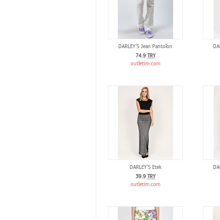
DARLEY‘S Jean Pantolon
DA
74.9
TRY
outletim.com
DARLEY‘S Etek
DA
39.9
TRY
outletim.com