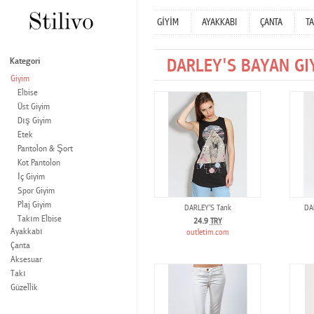
GİYİM
AYAKKABI
ÇANTA
TA
DARLEY'S BAYAN GI
Kategori
Giyim
Elbise
Üst Giyim
Dış Giyim
Etek
Pantolon & Şort
Kot Pantolon
İç Giyim
Spor Giyim
Plaj Giyim
DARLEY‘S Tank
DA
Takım Elbise
24.9
TRY
Ayakkabı
outletim.com
Çanta
Aksesuar
Takı
Güzellik