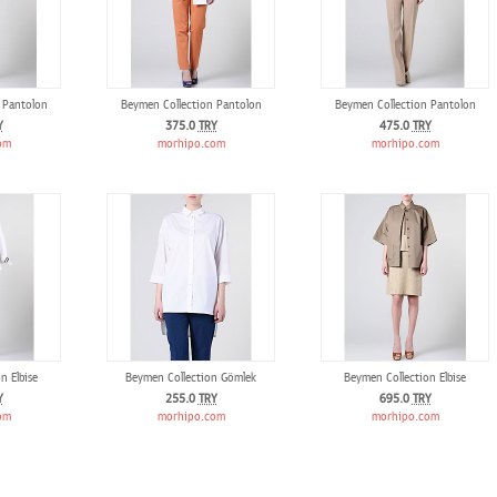
 Pantolon
Beymen Collection Pantolon
Beymen Collection Pantolon
Y
375.0
TRY
475.0
TRY
om
morhipo.com
morhipo.com
n Elbise
Beymen Collection Gömlek
Beymen Collection Elbise
Y
255.0
TRY
695.0
TRY
om
morhipo.com
morhipo.com