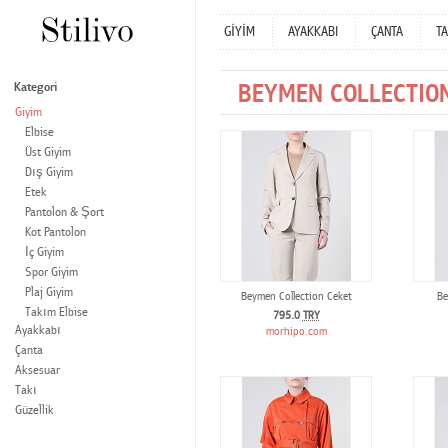
GİYİM
AYAKKABI
ÇANTA
TA
BEYMEN COLLECTIO
Kategori
Giyim
Elbise
Üst Giyim
Dış Giyim
Etek
Pantolon & Şort
Kot Pantolon
İç Giyim
Spor Giyim
Plaj Giyim
Beymen Collection Ceket
Be
Takım Elbise
795.0
TRY
Ayakkabı
morhipo.com
Çanta
Aksesuar
Takı
Güzellik