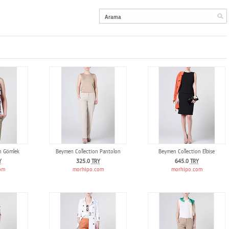
n Gömlek
Beymen Collection Pantolon
Beymen Collection Elbise
Y
325.0
TRY
645.0
TRY
om
morhipo.com
morhipo.com