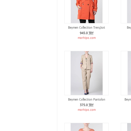
Beymen Collection Trençkot
Bey
945.0
TRY
morhipo.com
Beymen Collection Pantolon
Beym
375.0
TRY
morhipo.com