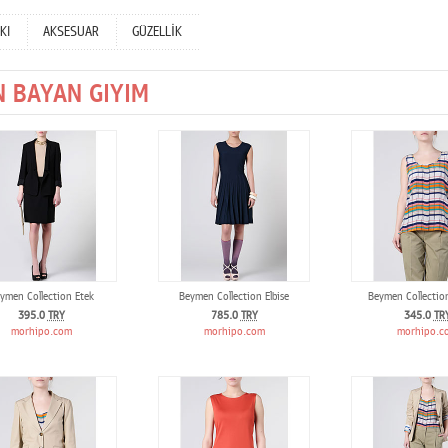
KI
AKSESUAR
GÜZELLİK
N BAYAN GIYIM
ymen Collection Etek
Beymen Collection Elbise
Beymen Collectio
395.0
TRY
785.0
TRY
345.0
TR
morhipo.com
morhipo.com
morhipo.c