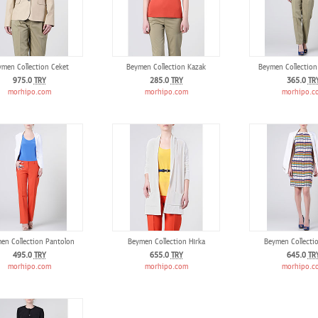
men Collection Ceket
Beymen Collection Kazak
Beymen Collection
975.0
TRY
285.0
TRY
365.0
TR
morhipo.com
morhipo.com
morhipo.c
en Collection Pantolon
Beymen Collection Hırka
Beymen Collectio
495.0
TRY
655.0
TRY
645.0
TR
morhipo.com
morhipo.com
morhipo.c