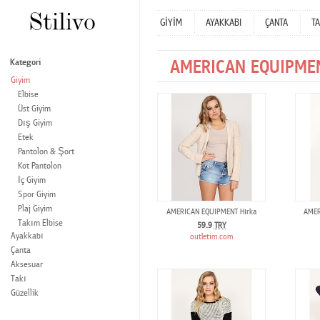
GİYİM
AYAKKABI
ÇANTA
TA
AMERICAN EQUIPME
Kategori
Giyim
Elbise
Üst Giyim
Dış Giyim
Etek
Pantolon & Şort
Kot Pantolon
İç Giyim
Spor Giyim
Plaj Giyim
AMERICAN EQUIPMENT Hırka
AMER
Takım Elbise
59.9
TRY
Ayakkabı
outletim.com
Çanta
Aksesuar
Takı
Güzellik