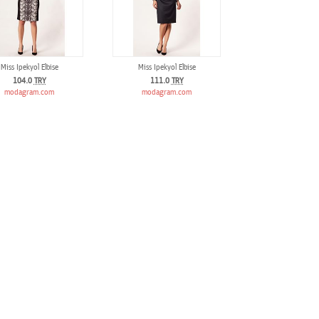
Miss Ipekyol Elbise
Miss Ipekyol Elbise
104.0
TRY
111.0
TRY
modagram.com
modagram.com