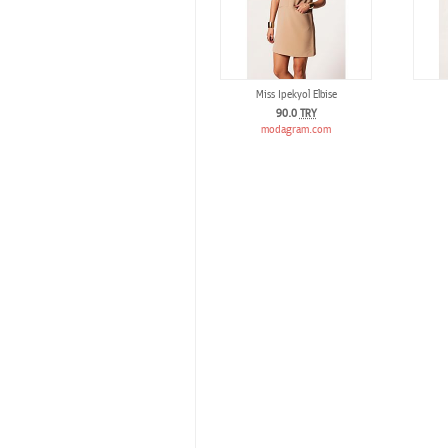
Miss Ipekyol Elbise
90.0
TRY
modagram.com