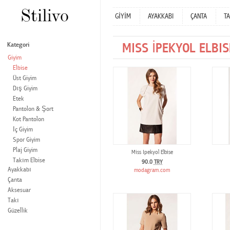
GİYİM
AYAKKABI
ÇANTA
TA
MISS İPEKYOL ELBI
Kategori
Giyim
Elbise
Üst Giyim
Dış Giyim
Etek
Pantolon & Şort
Kot Pantolon
İç Giyim
Spor Giyim
Plaj Giyim
Miss Ipekyol Elbise
Takım Elbise
90.0
TRY
Ayakkabı
modagram.com
Çanta
Aksesuar
Takı
Güzellik