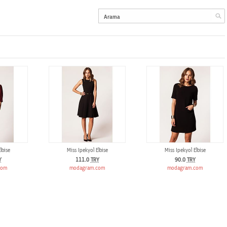
lbise
Miss Ipekyol Elbise
Miss Ipekyol Elbise
Y
111.0
TRY
90.0
TRY
com
modagram.com
modagram.com