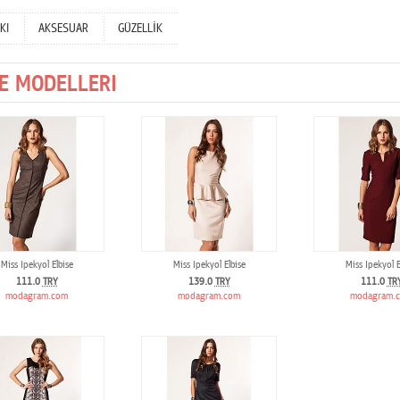
KI
AKSESUAR
GÜZELLİK
SE MODELLERI
Miss Ipekyol Elbise
Miss Ipekyol Elbise
Miss Ipekyol E
111.0
TRY
139.0
TRY
111.0
TR
modagram.com
modagram.com
modagram.