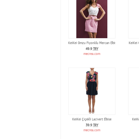
KeiKei Omzu Fiyonklu Mercan Elbise
KeiKei 
49.9
TRY
mecrea.com
KeiKei Çiçekli Lacivert Elbise
KeiK
39.9
TRY
mecrea.com