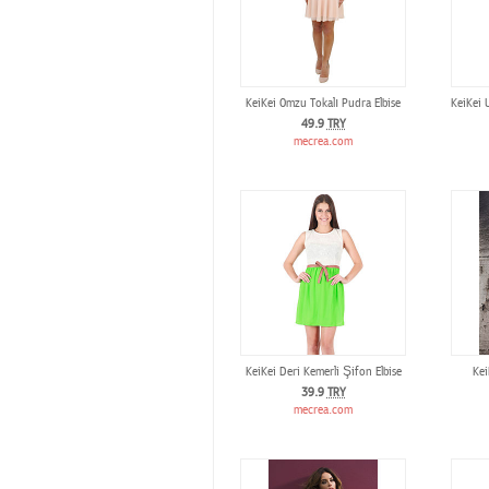
KeiKei Omzu Tokalı Pudra Elbise
KeiKei 
49.9
TRY
mecrea.com
KeiKei Deri Kemerli Şifon Elbise
Kei
39.9
TRY
mecrea.com