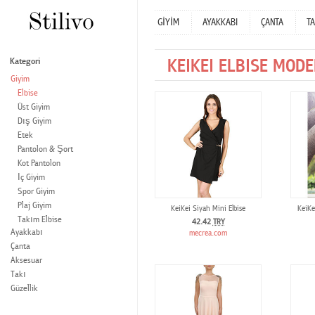
GİYİM
AYAKKABI
ÇANTA
TA
KEIKEI ELBISE MODE
Kategori
Giyim
Elbise
Üst Giyim
Dış Giyim
Etek
Pantolon & Şort
Kot Pantolon
İç Giyim
Spor Giyim
Plaj Giyim
KeiKei Siyah Mini Elbise
KeiKe
Takım Elbise
42.42
TRY
Ayakkabı
mecrea.com
Çanta
Aksesuar
Takı
Güzellik