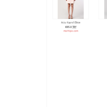
Arzu Kaprol Elbise
695.0
TRY
morhipo.com