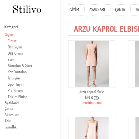
GİYİM
AYAKKABI
ÇANTA
TA
ARZU KAPROL ELBIS
Kategori
Giyim
Elbise
Üst Giyim
Dış Giyim
Etek
Pantolon & Şort
Kot Pantolon
İç Giyim
Spor Giyim
Plaj Giyim
Arzu Kaprol Elbise
Takım Elbise
849.0
TRY
Ayakkabı
morhipo.com
Çanta
Aksesuar
Takı
Güzellik