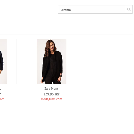
t
Zara Mont
Y
139.95
TRY
com
modagram.com