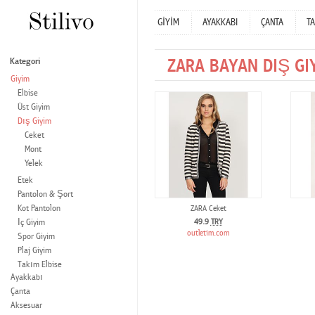
GİYİM
AYAKKABI
ÇANTA
TA
ZARA BAYAN DIŞ GI
Kategori
Giyim
Elbise
Üst Giyim
Dış Giyim
Ceket
Mont
Yelek
Etek
Pantolon & Şort
Kot Pantolon
ZARA Ceket
İç Giyim
49.9
TRY
outletim.com
Spor Giyim
Plaj Giyim
Takım Elbise
Ayakkabı
Çanta
Aksesuar