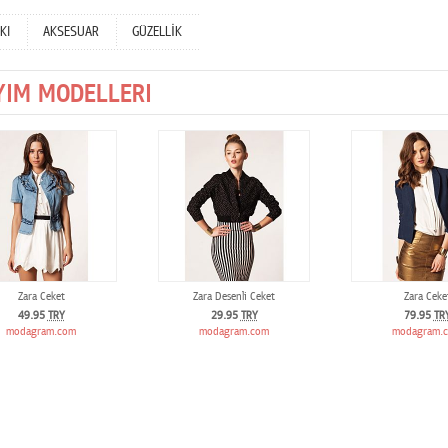
KI
AKSESUAR
GÜZELLİK
YIM MODELLERI
Zara Ceket
Zara Desenli Ceket
Zara Ceke
49.95
TRY
29.95
TRY
79.95
TR
modagram.com
modagram.com
modagram.