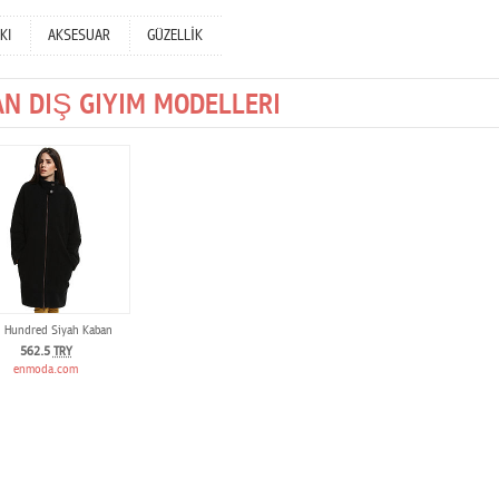
KI
AKSESUAR
GÜZELLİK
N DIŞ GIYIM MODELLERI
 Hundred Siyah Kaban
562.5
TRY
enmoda.com