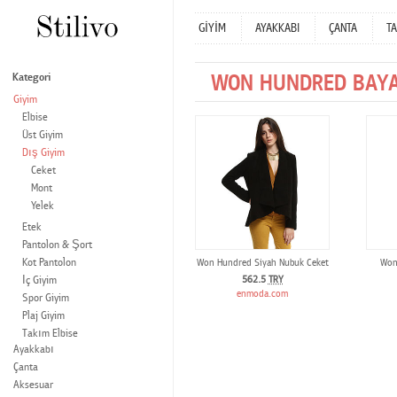
GİYİM
AYAKKABI
ÇANTA
TA
WON HUNDRED BAYA
Kategori
Giyim
Elbise
Üst Giyim
Dış Giyim
Ceket
Mont
Yelek
Etek
Pantolon & Şort
Kot Pantolon
Won Hundred Siyah Nubuk Ceket
Won
İç Giyim
562.5
TRY
enmoda.com
Spor Giyim
Plaj Giyim
Takım Elbise
Ayakkabı
Çanta
Aksesuar