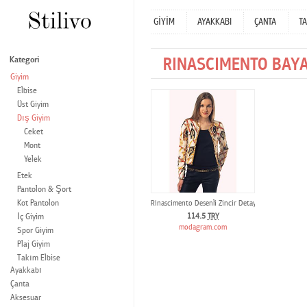
GİYİM
AYAKKABI
ÇANTA
TA
RINASCIMENTO BAYA
Kategori
Giyim
Elbise
Üst Giyim
Dış Giyim
Ceket
Mont
Yelek
Etek
Pantolon & Şort
Kot Pantolon
Rinascimento Desenli Zincir Detaylı Ceket
İç Giyim
114.5
TRY
modagram.com
Spor Giyim
Plaj Giyim
Takım Elbise
Ayakkabı
Çanta
Aksesuar