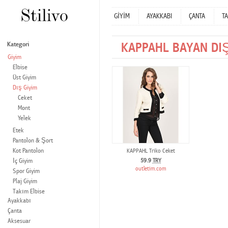
GİYİM
AYAKKABI
ÇANTA
TA
KAPPAHL BAYAN DIŞ
Kategori
Giyim
Elbise
Üst Giyim
Dış Giyim
Ceket
Mont
Yelek
Etek
Pantolon & Şort
Kot Pantolon
KAPPAHL Triko Ceket
İç Giyim
59.9
TRY
outletim.com
Spor Giyim
Plaj Giyim
Takım Elbise
Ayakkabı
Çanta
Aksesuar