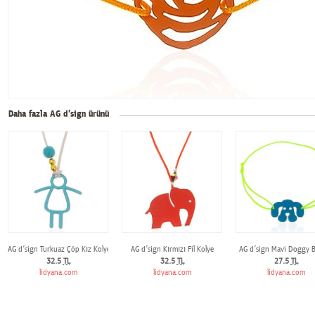
Daha fazla AG d’sign ürünü
AG d’sign Turkuaz Çöp Kız Kolye
AG d’sign Kırmızı Fil Kolye
AG d’sign Mavi Doggy Bi
32.5
TL
32.5
TL
27.5
TL
lidyana.com
lidyana.com
lidyana.com