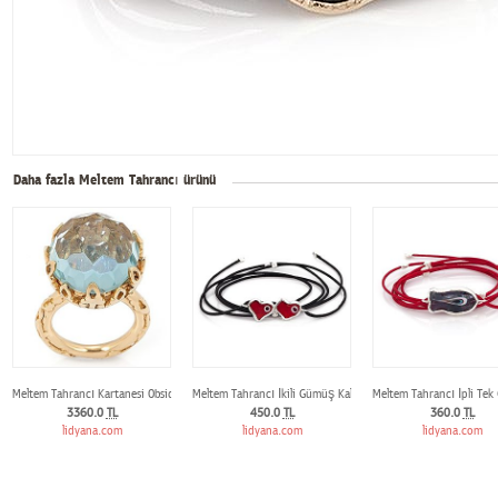
Daha fazla Meltem Tahrancı ürünü
Meltem Tahrancı Kartanesi Obsidyen Yüzük
Meltem Tahrancı İkili Gümüş Kalp Bilezik
Meltem Tahrancı İpli Tek
3360.0
TL
450.0
TL
360.0
TL
lidyana.com
lidyana.com
lidyana.com