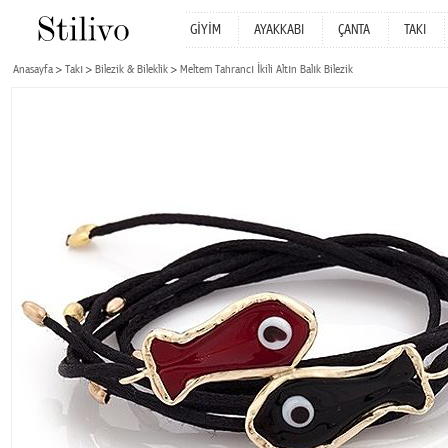
GİYİM
AYAKKABI
ÇANTA
TAKI
Anasayfa
Takı
Bilezik & Bileklik
Meltem Tahrancı İkili Altın Balık Bilezik