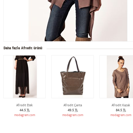
Daha fazla Afrodit ürünü
Afrodit Etek
Afrodit Çanta
Afrodit Kazak
44.5
TL
49.5
TL
84.5
TL
modagram.com
modagram.com
modagram.com