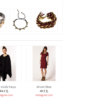
t Kürklü Panço
Afrodit Elbise
84.5
TL
49.5
TL
agram.com
modagram.com