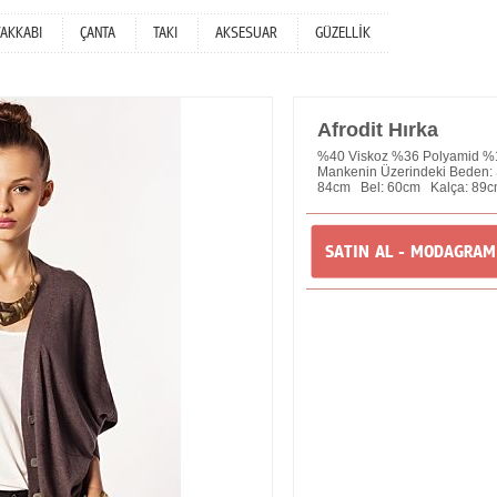
YAKKABI
ÇANTA
TAKI
AKSESUAR
GÜZELLİK
Afrodit Hırka
%40 Viskoz %36 Polyamid %
Mankenin Üzerindeki Beden: 
84cm Bel: 60cm Kalça: 89cm
SATIN AL - MODAGRA