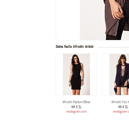
Daha fazla Afrodit ürünü
Afrodit Peplum Elbise
Afrodit Yün H
69.5
TL
49.5
TL
modagram.com
modagram.