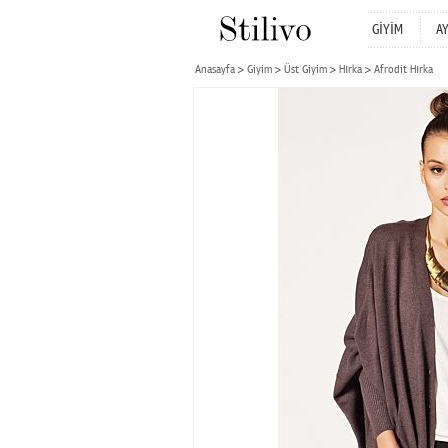
GİYİM
A
Anasayfa
Giyim
Üst Giyim
Hırka
Afrodit Hırka