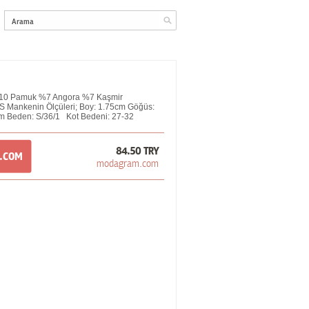
10 Pamuk %7 Angora %7 Kaşmir
S Mankenin Ölçüleri; Boy: 1.75cm Göğüs:
 Beden: S/36/1 Kot Bedeni: 27-32
84.50 TRY
M.COM
modagram.com