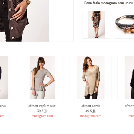
Daha fazla modagram.com ürünü
ırka
Afrodit Peplum Bluz
Afrodit Kazak
Afrodi
39.5
TL
49.5
TL
com
modagram.com
modagram.com
mod