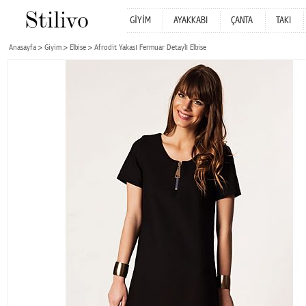
GİYİM
AYAKKABI
ÇANTA
TAKI
Anasayfa
Giyim
Elbise
Afrodit Yakası Fermuar Detaylı Elbise