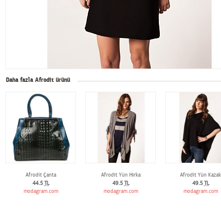
Daha fazla Afrodit ürünü
Afrodit Çanta
Afrodit Yün Hırka
Afrodit Yün Kazak
44.5
TL
49.5
TL
49.5
TL
modagram.com
modagram.com
modagram.com