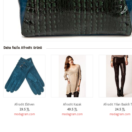
Daha fazla Afrodit ürünü
Afrodit Eldiven
Afrodit Kazak
Afrodit Yılan Baskılı 
19.5
TL
49.5
TL
24.5
TL
modagram.com
modagram.com
modagram.com