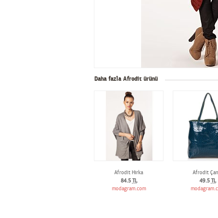
Daha fazla Afrodit ürünü
Afrodit Hırka
Afrodit Çan
84.5
TL
49.5
TL
modagram.com
modagram.