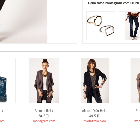
Daha fazla modagram.com ürünü
ta
Afrodit Hırka
Afrodit Yün Hırka
Afr
84.5
TL
49.5
TL
com
modagram.com
modagram.com
mod