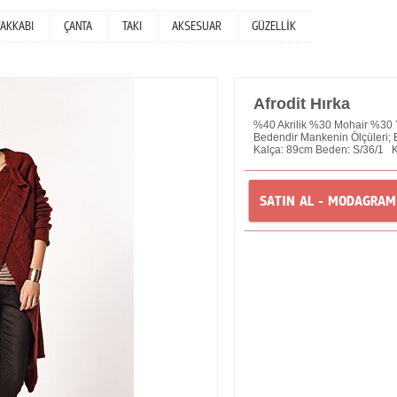
YAKKABI
ÇANTA
TAKI
AKSESUAR
GÜZELLİK
Afrodit Hırka
%40 Akrilik %30 Mohair %30 
Bedendir Mankenin Ölçüleri
Kalça: 89cm Beden: S/36/1 K
SATIN AL - MODAGRA