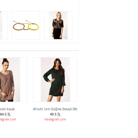
odit Kazak
Afrodit Sırtı Düğme Detaylı Elbise
84.5
TL
49.5
TL
agram.com
modagram.com