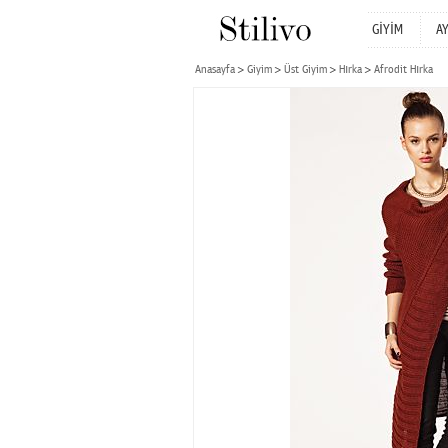
GİYİM
A
Anasayfa
Giyim
Üst Giyim
Hırka
Afrodit Hırka