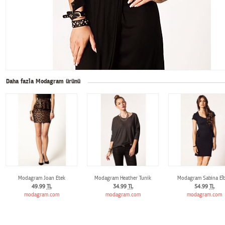
Daha fazla Modagram ürünü
Modagram Joan Etek
Modagram Heather Tunik
Modagram Sabina Elb
49.99
TL
34.99
TL
54.99
TL
modagram.com
modagram.com
modagram.com