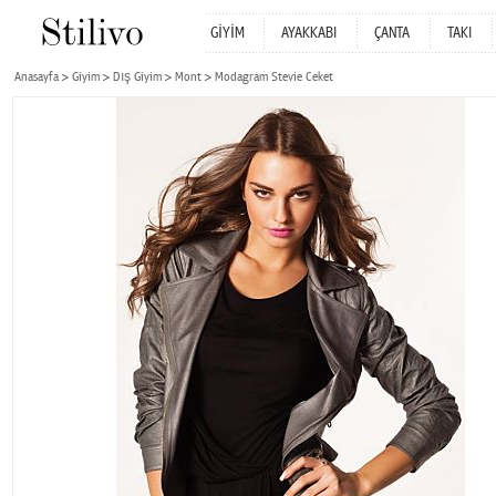
GİYİM
AYAKKABI
ÇANTA
TAKI
Anasayfa
Giyim
Dış Giyim
Mont
Modagram Stevie Ceket