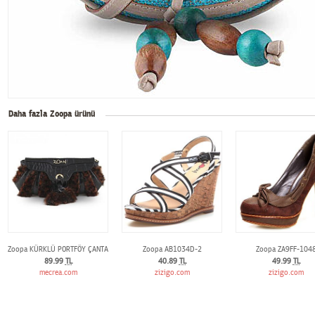
Daha fazla Zoopa ürünü
Zoopa KÜRKLÜ PORTFÖY ÇANTA
Zoopa AB1034D-2
Zoopa ZA9FF-104
89.99
TL
40.89
TL
49.99
TL
mecrea.com
zizigo.com
zizigo.com