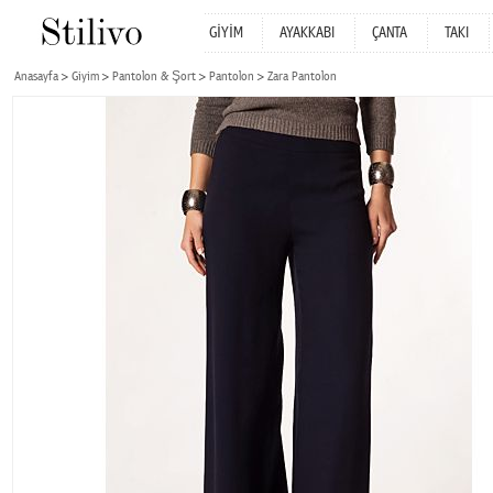
GİYİM
AYAKKABI
ÇANTA
TAKI
Anasayfa
Giyim
Pantolon & Şort
Pantolon
Zara Pantolon