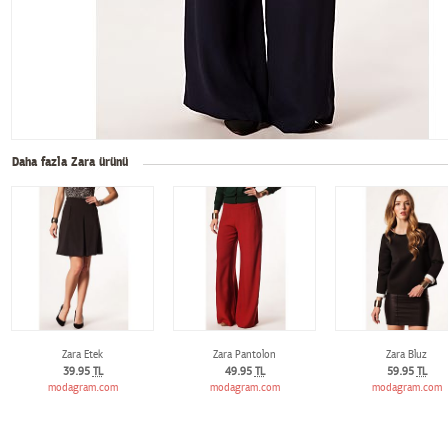
Daha fazla Zara ürünü
Zara Etek
Zara Pantolon
Zara Bluz
39.95
TL
49.95
TL
59.95
TL
modagram.com
modagram.com
modagram.com