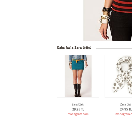
Daha fazla Zara ürünü
Zara Etek
Zara Şal
29.95
TL
24.95
TL
modagram.com
modagram.