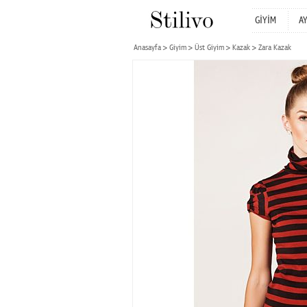
GİYİM
A
Anasayfa
Giyim
Üst Giyim
Kazak
Zara Kazak