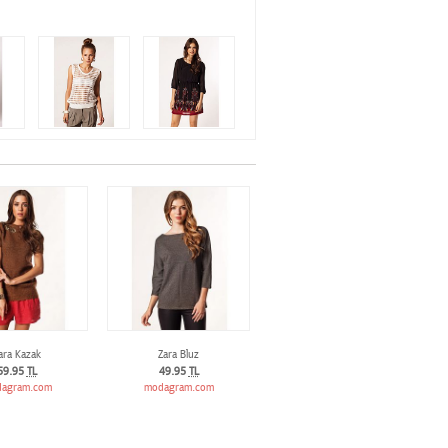
ara Kazak
Zara Bluz
59.95
TL
49.95
TL
agram.com
modagram.com