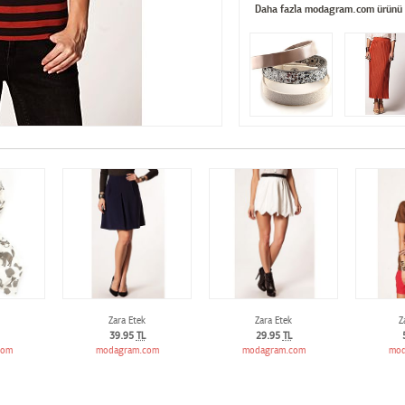
Daha fazla modagram.com ürünü
Zara Etek
Zara Etek
Z
39.95
TL
29.95
TL
com
modagram.com
modagram.com
mod