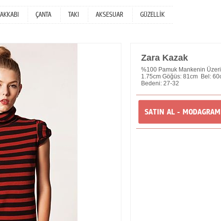
YAKKABI
ÇANTA
TAKI
AKSESUAR
GÜZELLİK
Zara Kazak
%100 Pamuk Mankenin Üzerind
1.75cm Göğüs: 81cm Bel: 60
Bedeni: 27-32
SATIN AL - MODAGRA