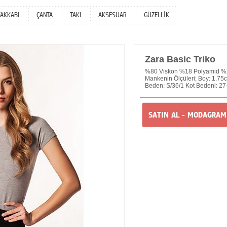
YAKKABI
ÇANTA
TAKI
AKSESUAR
GÜZELLİK
Zara Basic Triko
%80 Viskon %18 Polyamid %2
Mankenin Ölçüleri; Boy: 1.7
Beden: S/36/1 Kot Bedeni: 27
SATIN AL - MODAGRA