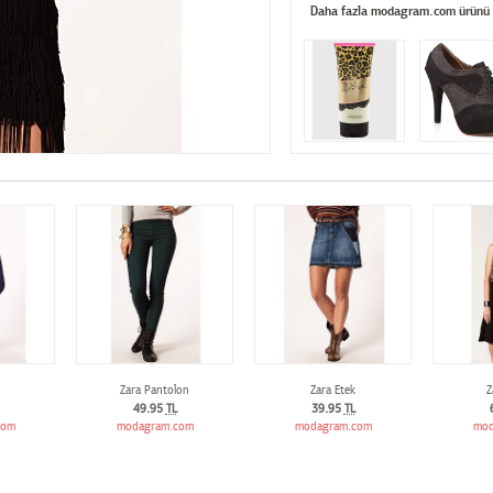
Daha fazla modagram.com ürünü
Zara Pantolon
Zara Etek
Z
49.95
TL
39.95
TL
com
modagram.com
modagram.com
mod