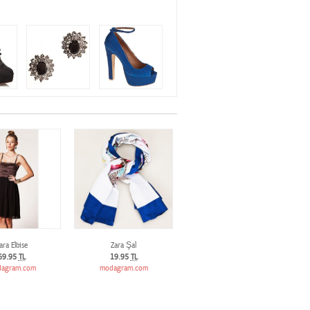
ara Elbise
Zara Şal
69.95
TL
19.95
TL
agram.com
modagram.com