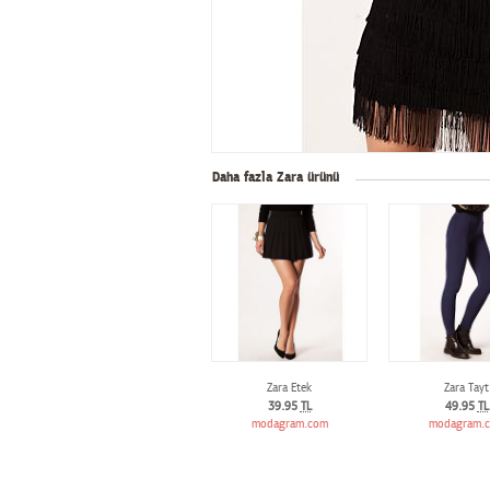
Daha fazla Zara ürünü
Zara Etek
Zara Tayt
39.95
TL
49.95
TL
modagram.com
modagram.