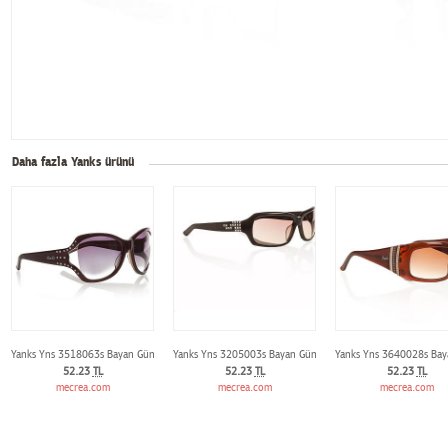
Daha fazla Yanks ürünü
Yanks Yns 3518063s Bayan Günes Gözlügü
Yanks Yns 3205003s Bayan Günes Gözlügü
Yanks Yns 3640028s Bay
52.23
TL
52.23
TL
52.23
TL
mecrea.com
mecrea.com
mecrea.com