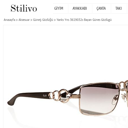
GİYİM
AYAKKABI
ÇANTA
TAKI
Anasayfa
Aksesuar
Güneş Gözlüğü
Yanks Yns 3619032s Bayan Günes Gözlügü