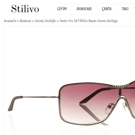
GİYİM
AYAKKABI
ÇANTA
TAKI
Anasayfa
Aksesuar
Güneş Gözlüğü
Yanks Yns 3473002s Bayan Günes Gözlügü