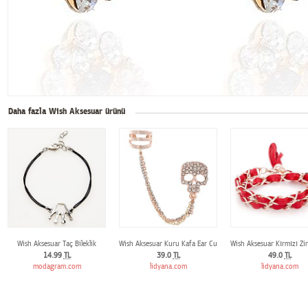
Daha fazla Wish Aksesuar ürünü
Wish Aksesuar Taç Bileklik
Wish Aksesuar Kuru Kafa Ear Cuff
Wish Aksesuar Kırmızı Zinc
14.99
TL
39.0
TL
49.0
TL
modagram.com
lidyana.com
lidyana.com