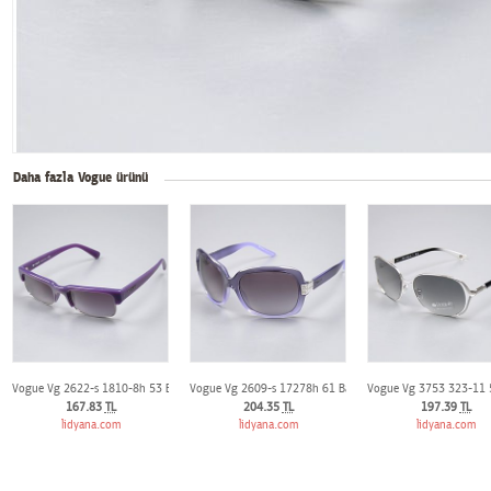
Daha fazla Vogue ürünü
Vogue Vg 2622-s 1810-8h 53 Bayan Günes Gözlügü
Vogue Vg 2609-s 17278h 61 Bayan Günes Gözlügü
Vogue Vg 3753 323-11 
167.83
TL
204.35
TL
197.39
TL
lidyana.com
lidyana.com
lidyana.com