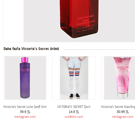
Daha fazla Victoria's Secret ürünü
Victoria‘s Secret Love Spell Simli Vücut Yağı 180mL
VICTORIA‘S SECRET Şort
Victoria‘s Secret Dazzli
39.9
TL
14.9
TL
30.99
TL
modagram.com
outletim.com
modagram.com