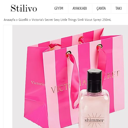
GİYİM
AYAKKABI
ÇANTA
TAKI
Anasayfa
Güzellik
Victoria‘s Secret Sexy Little Things Simli Vücut Spreyi 250mL