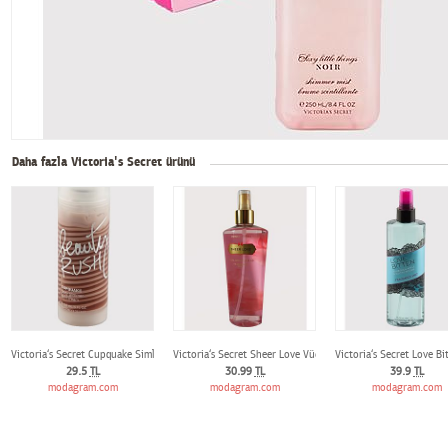
Daha fazla Victoria's Secret ürünü
Victoria‘s Secret Cupquake Simli Vücut Losyonu 150mL
Victoria‘s Secret Sheer Love Vücut Spreyi 250mL
Victoria‘s Secret Love B
29.5
TL
30.99
TL
39.9
TL
modagram.com
modagram.com
modagram.com