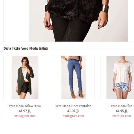
Daha fazla Vero Moda ürünü
Vero Moda Willow Hırka
Vero Moda Rider Pantolon
Vero Moda Bluz
41.97
TL
41.97
TL
44.95
TL
modagram.com
modagram.com
morhipo.com