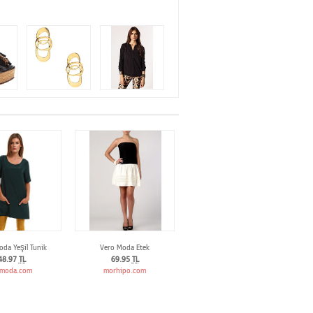
da Yeşil Tunik
Vero Moda Etek
48.97
TL
69.95
TL
moda.com
morhipo.com