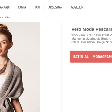
YAKKABI
ÇANTA
TAKI
AKSESUAR
GÜZELLİK
ra Hırka
Vero Moda Pescara
%55 Pamuk %37 Akrilik %8 Po
Mankenin Üzerindeki Beden: 
83cm Bel: 60cm Kalça: 91cm
SATIN AL - MODAGRA