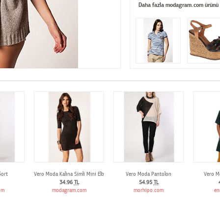
Daha fazla modagram.com ürünü
ort
Vero Moda Kalina Simli Mini Elbise
Vero Moda Pantolon
Vero Mo
34.96
TL
54.95
TL
om
modagram.com
morhipo.com
en