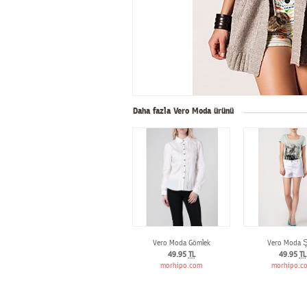
Daha fazla Vero Moda ürünü
Vero Moda Gömlek
Vero Moda Ş
49.95
TL
49.95
TL
morhipo.com
morhipo.c