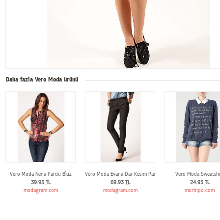
Daha fazla Vero Moda ürünü
Vero Moda Nena Pardu Bluz
Vero Moda Evana Dar Kesim Pantolon
Vero Moda Sweatshi
39.95
TL
69.93
TL
24.95
TL
modagram.com
modagram.com
morhipo.com