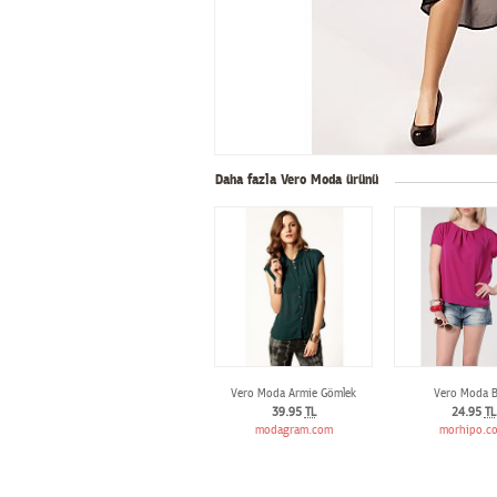
Daha fazla Vero Moda ürünü
Vero Moda Armie Gömlek
Vero Moda B
39.95
TL
24.95
TL
modagram.com
morhipo.c