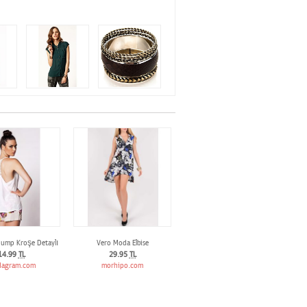
ump Kroşe Detaylı Atlet
Vero Moda Elbise
14.99
TL
29.95
TL
agram.com
morhipo.com