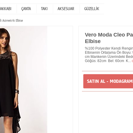
YAKKABI
ÇANTA
TAKI
AKSESUAR
GÜZELLİK
 Asimetrik Elbise
Vero Moda Cleo Pay
Elbise
%100 Polyester Kendi Rengin
Elbisenin Ortalama Ön Boyu: 
cm Mankenin Üzerindeki Bede
Göğüs: 82cm Bel: 60cm K...
SATIN AL - MODAGRA