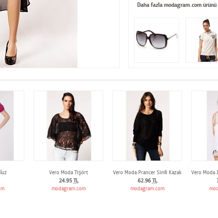
Daha fazla modagram.com ürünü
luz
Vero Moda Tişört
Vero Moda Prancer Simli Kazak
Vero Moda J
24.95
TL
62.96
TL
om
modagram.com
modagram.com
mod