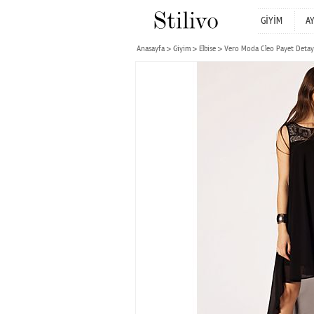
GİYİM
A
Anasayfa
Giyim
Elbise
Vero Moda Cleo Payet Detaylı