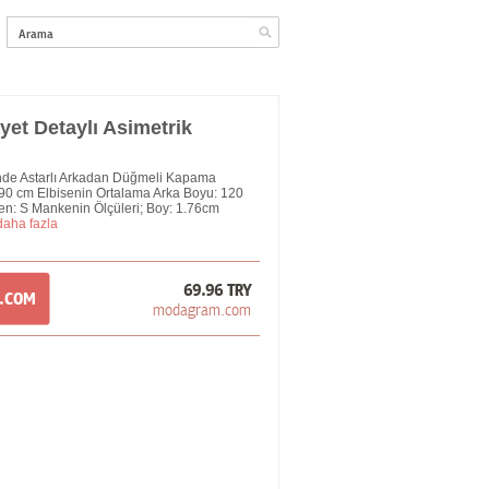
et Detaylı Asimetrik
de Astarlı Arkadan Düğmeli Kapama
90 cm Elbisenin Ortalama Arka Boyu: 120
n: S Mankenin Ölçüleri; Boy: 1.76cm
daha fazla
69.96 TRY
M.COM
modagram.com