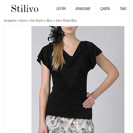
GİYİM
AYAKKABI
ÇANTA
TAKI
Anasayfa
Giyim
Üst Giyim
Bluz
Vero Moda Bluz