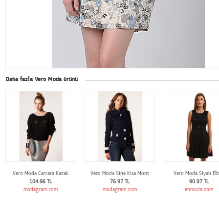
Daha fazla Vero Moda ürünü
Vero Moda Carrara Kazak
Vero Moda Sine Kısa Mont
Vero Moda Siyah Elb
104.96
TL
76.97
TL
90.97
TL
modagram.com
modagram.com
enmoda.com