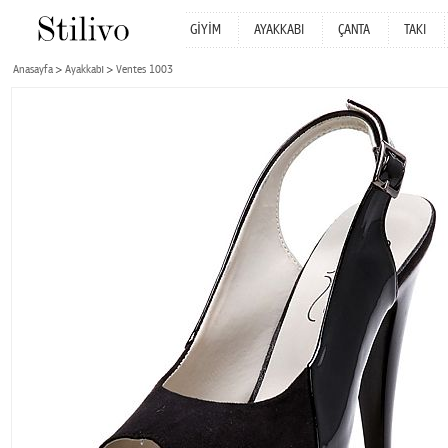
GİYİM
AYAKKABI
ÇANTA
TAKI
Anasayfa
Ayakkabı
Ventes 1003