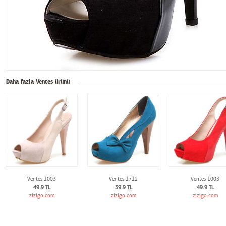
Daha fazla Ventes ürünü
Ventes 1003
Ventes 1712
Ventes 1003
49.9
TL
39.9
TL
49.9
TL
zizigo.com
zizigo.com
zizigo.com